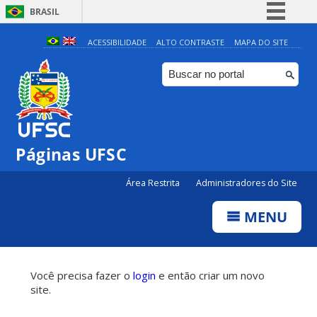
BRASIL
Simplifique!
ACESSIBILIDADE
ALTO CONTRASTE
MAPA DO SITE
Comunica BR
Participe
Acesso à informação
Legislação
Páginas UFSC
Canais
Área Restrita
Administradores do Site
MENU
Você precisa fazer o
login
e então criar um novo
site.