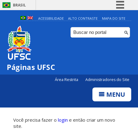
BRASIL
Simplifique!
ACESSIBILIDADE
ALTO CONTRASTE
MAPA DO SITE
Comunica BR
Participe
Acesso à informação
Legislação
Páginas UFSC
Canais
Área Restrita
Administradores do Site
MENU
Você precisa fazer o
login
e então criar um novo
site.