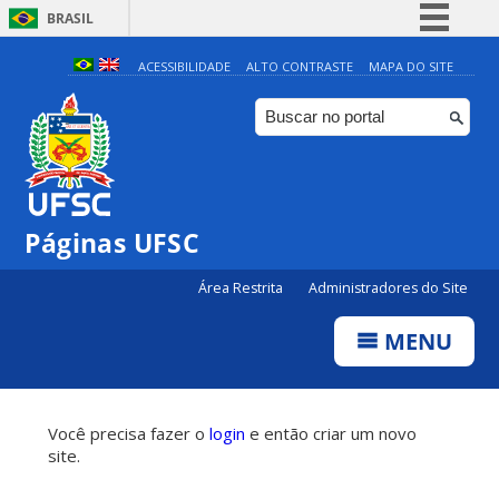
BRASIL
Simplifique!
ACESSIBILIDADE
ALTO CONTRASTE
MAPA DO SITE
Comunica BR
Participe
Acesso à informação
Legislação
Páginas UFSC
Canais
Área Restrita
Administradores do Site
MENU
Você precisa fazer o
login
e então criar um novo
site.