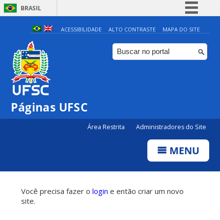
BRASIL
Simplifique!
ACESSIBILIDADE
ALTO CONTRASTE
MAPA DO SITE
Comunica BR
Participe
Acesso à informação
Legislação
Páginas UFSC
Canais
Área Restrita
Administradores do Site
MENU
Você precisa fazer o
login
e então criar um novo
site.