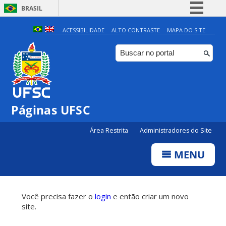
BRASIL
Simplifique!
ACESSIBILIDADE
ALTO CONTRASTE
MAPA DO SITE
Comunica BR
Participe
Acesso à informação
Legislação
Páginas UFSC
Canais
Área Restrita
Administradores do Site
MENU
Você precisa fazer o
login
e então criar um novo
site.