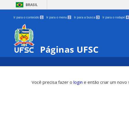
BRASIL
Ir para o conteúdo
1
Ir para o menu
2
Ir para a busca
3
Ir para o rodapé
4
Páginas UFSC
Você precisa fazer o
login
e então criar um novo s