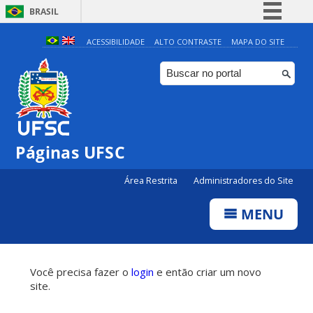
BRASIL
Simplifique!
ACESSIBILIDADE
ALTO CONTRASTE
MAPA DO SITE
Comunica BR
Participe
Acesso à informação
Legislação
Páginas UFSC
Canais
Área Restrita
Administradores do Site
MENU
Você precisa fazer o
login
e então criar um novo
site.