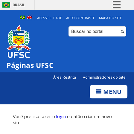
BRASIL
Simplifique!
ACESSIBILIDADE
ALTO CONTRASTE
MAPA DO SITE
Comunica BR
Participe
Acesso à informação
Legislação
Páginas UFSC
Canais
Área Restrita
Administradores do Site
MENU
Você precisa fazer o
login
e então criar um novo
site.