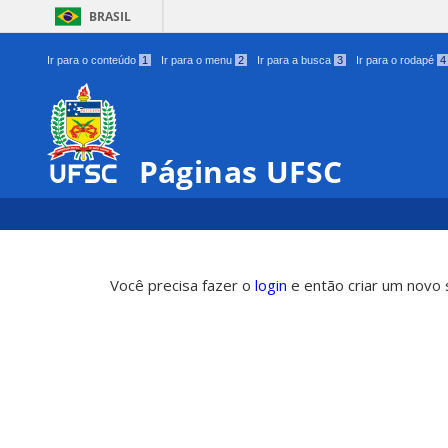
BRASIL
Ir para o conteúdo
1
Ir para o menu
2
Ir para a busca
3
Ir para o rodapé
4
Páginas UFSC
Você precisa fazer o
login
e então criar um novo s