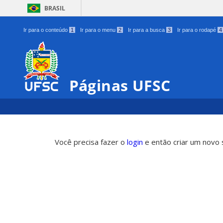
BRASIL
Ir para o conteúdo
1
Ir para o menu
2
Ir para a busca
3
Ir para o rodapé
4
Páginas UFSC
Você precisa fazer o
login
e então criar um novo s