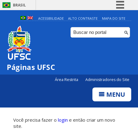
BRASIL
Simplifique!
ACESSIBILIDADE
ALTO CONTRASTE
MAPA DO SITE
Comunica BR
Participe
Acesso à informação
Legislação
Páginas UFSC
Canais
Área Restrita
Administradores do Site
MENU
Você precisa fazer o
login
e então criar um novo
site.