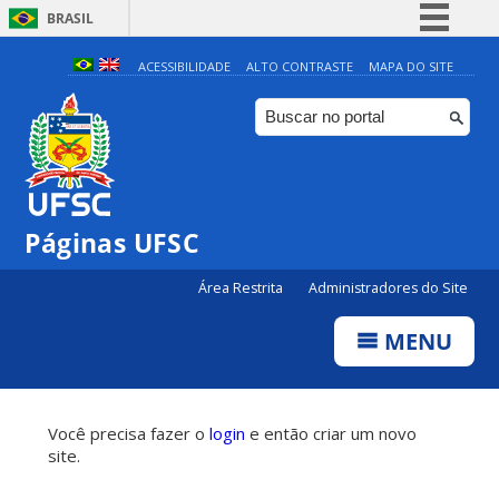
BRASIL
Simplifique!
ACESSIBILIDADE
ALTO CONTRASTE
MAPA DO SITE
Comunica BR
Participe
Acesso à informação
Legislação
Páginas UFSC
Canais
Área Restrita
Administradores do Site
MENU
Você precisa fazer o
login
e então criar um novo
site.