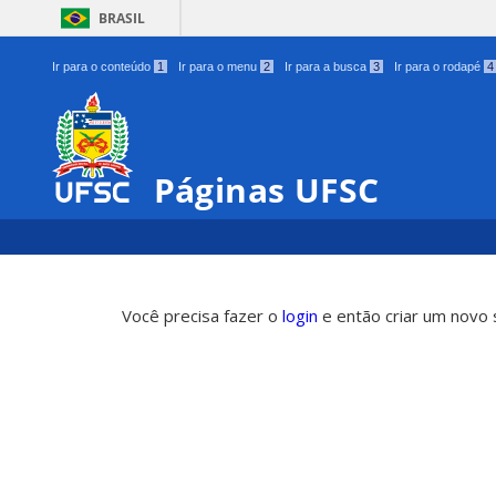
BRASIL
Ir para o conteúdo
1
Ir para o menu
2
Ir para a busca
3
Ir para o rodapé
4
Páginas UFSC
Você precisa fazer o
login
e então criar um novo s