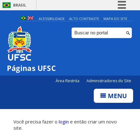
BRASIL
Simplifique!
ACESSIBILIDADE
ALTO CONTRASTE
MAPA DO SITE
Comunica BR
Participe
Acesso à informação
Legislação
Páginas UFSC
Canais
Área Restrita
Administradores do Site
MENU
Você precisa fazer o
login
e então criar um novo
site.