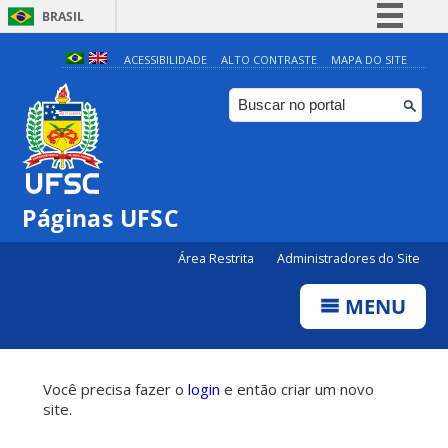
BRASIL
Simplifique!
ACESSIBILIDADE
ALTO CONTRASTE
MAPA DO SITE
Comunica BR
Participe
Acesso à informação
Legislação
Páginas UFSC
Canais
Área Restrita
Administradores do Site
MENU
Você precisa fazer o
login
e então criar um novo
site.