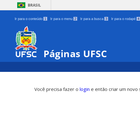
BRASIL
Ir para o conteúdo
1
Ir para o menu
2
Ir para a busca
3
Ir para o rodapé
4
Páginas UFSC
Você precisa fazer o
login
e então criar um novo s