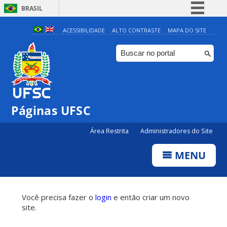
BRASIL
Simplifique!
ACESSIBILIDADE
ALTO CONTRASTE
MAPA DO SITE
Comunica BR
Participe
Acesso à informação
Legislação
Páginas UFSC
Canais
Área Restrita
Administradores do Site
MENU
Você precisa fazer o
login
e então criar um novo
site.