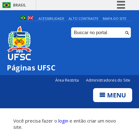
BRASIL
Simplifique!
ACESSIBILIDADE
ALTO CONTRASTE
MAPA DO SITE
Comunica BR
Participe
Acesso à informação
Legislação
Páginas UFSC
Canais
Área Restrita
Administradores do Site
MENU
Você precisa fazer o
login
e então criar um novo
site.