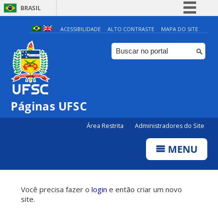
BRASIL
Simplifique!
ACESSIBILIDADE
ALTO CONTRASTE
MAPA DO SITE
Comunica BR
Participe
Acesso à informação
Legislação
Páginas UFSC
Canais
Área Restrita
Administradores do Site
MENU
Você precisa fazer o
login
e então criar um novo
site.