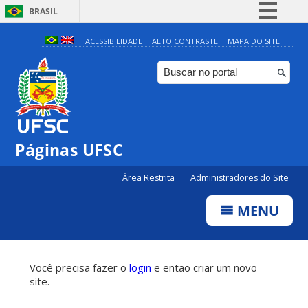
BRASIL
Simplifique!
ACESSIBILIDADE
ALTO CONTRASTE
MAPA DO SITE
Comunica BR
Participe
Acesso à informação
Legislação
Páginas UFSC
Canais
Área Restrita
Administradores do Site
MENU
Você precisa fazer o
login
e então criar um novo
site.