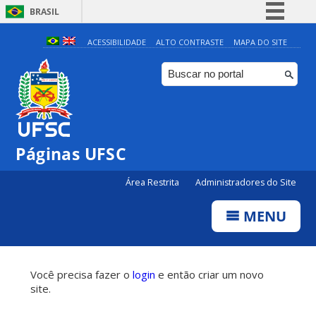
BRASIL
Simplifique!
ACESSIBILIDADE
ALTO CONTRASTE
MAPA DO SITE
Comunica BR
Participe
Acesso à informação
Legislação
Páginas UFSC
Canais
Área Restrita
Administradores do Site
MENU
Você precisa fazer o
login
e então criar um novo
site.